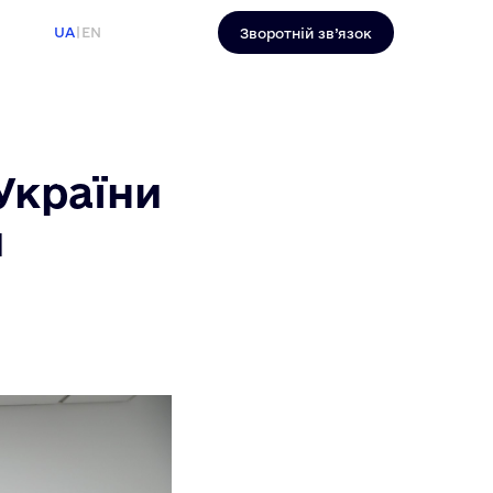
UA
|
EN
Зворотній зв’язок
України
и