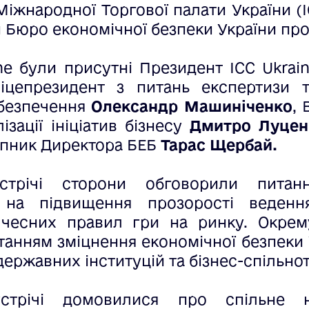
іжнародної Торгової палати України (I
 Бюро економічної безпеки України про
ine були присутні Президент ICC Ukrai
Віцепрезидент з питань експертизи т
абезпечення
Олександр Машиніченко
, 
ізації ініціатив бізнесу
Дмитро Луце
пник Директора БЕБ
Тарас Щербай.
трічі сторони обговорили питанн
 на підвищення прозорості веденн
чесних правил гри на ринку. Окрем
танням зміцнення економічної безпеки 
ержавних інституцій та бізнес-спільнот
устрічі домовилися про спільне н