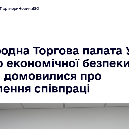
Партнери
Новини
ISO
одна Торгова палата 
о економічної безпек
и домовилися про
лення співпраці