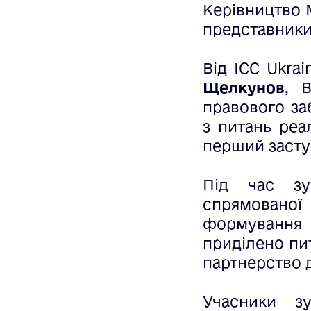
Керівництво М
представники
Від ICC Ukra
Щелкунов
, 
правового з
з питань реал
перший засту
Під час зус
спрямованої
формування 
приділено пи
партнерство д
Учасники з