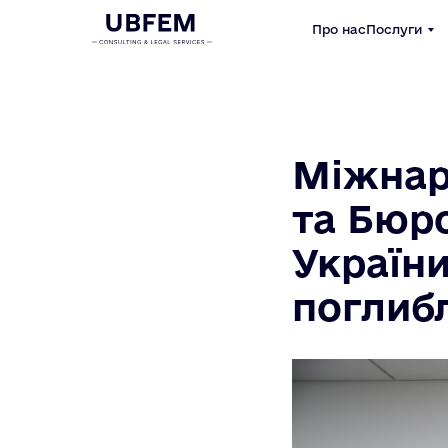
Про нас
Послуги
Міжнар
та Бюр
Україн
поглиб