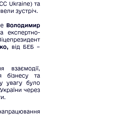
CC Ukraine) та
вели зустріч.
ne
Володимир
а експертно-
Віцепрезидент
нко,
від БЕБ –
я взаємодії,
я бізнесу та
у увагу було
України через
и.
апрацювання