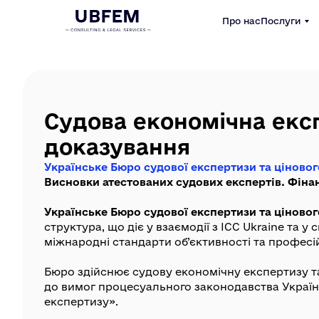
Про нас
Послуги
Судова економічна експ
доказування
Українське Бюро судової експертизи та ціново
Висновки атестованих судових експертів. Фіна
Українське Бюро судової експертизи та ціново
структура, що діє у взаємодії з ICC Ukraine та у
міжнародні стандарти об’єктивності та професі
Бюро здійснює судову економічну експертизу т
до вимог процесуального законодавства Україн
експертизу».