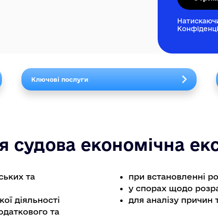
Натискаюч
Конфіденці
Ключові послуги
я судова економічна ек
ських та
при встановленні ро
у спорах щодо розрах
ої діяльності
для аналізу причин
одаткового та