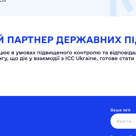
Й ПАРТНЕР ДЕРЖАВНИХ П
ює в умовах підвищеного контролю та відповідал
гу, що діє у взаємодії з ICC Ukraine, готове ста
Ваше ім'я