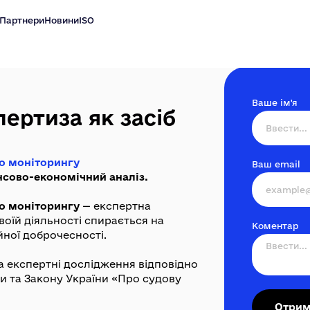
Партнери
Новини
ISO
Ваше ім'я
ертиза як засіб
го моніторингу
Ваш email
нсово-економічний аналіз.
го моніторингу
— експертна
 своїй діяльності спирається на
Коментар
йної доброчесності.
а експертні дослідження відповідно
и та Закону України «Про судову
Отрим