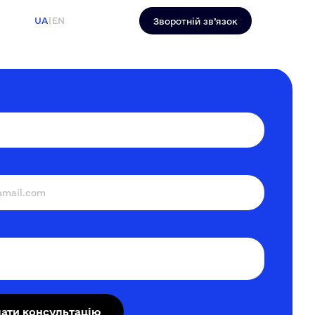
UA
|
EN
Зворотній зв’язок
ати консультацію