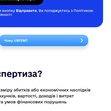
и кнопку
Відправити
, Ви погоджуєтесь з Політикою
йності
Чому UBFEM?
спертиза?
зміру збитків або економічних наслідків
унків, вартості, доходів і витрат
 та умов фінансових порушень